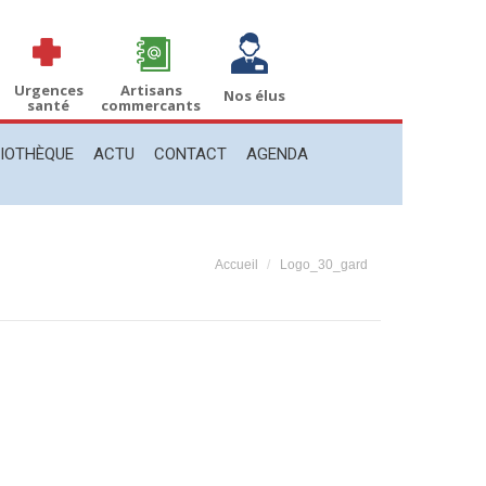
THÈQUE
ACTU
CONTACT
AGENDA
Recherche
Recherche
:
Urgences
Artisans
Nos élus
santé
commercants
LIOTHÈQUE
ACTU
CONTACT
AGENDA
Vous êtes ici :
Accueil
Logo_30_gard