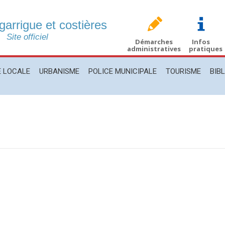
 garrigue et costières
CALE
URBANISME
POLICE MUNICIPALE
TOURISME
BIBLIO
Site officiel
Démarches
Infos
administratives
pratiques
E LOCALE
URBANISME
POLICE MUNICIPALE
TOURISME
BIB