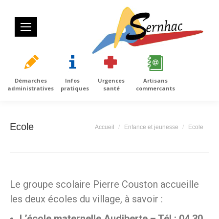
Démarches
Infos
Urgences
Artisans
administratives
pratiques
santé
commercants
Ecole
Vous êtes ici :
Accueil
Enfance et jeunesse
Ecole
Le groupe scolaire Pierre Couston accueille
les deux écoles du village, à savoir :
L’école maternelle Audiberte – Tél : 04 30