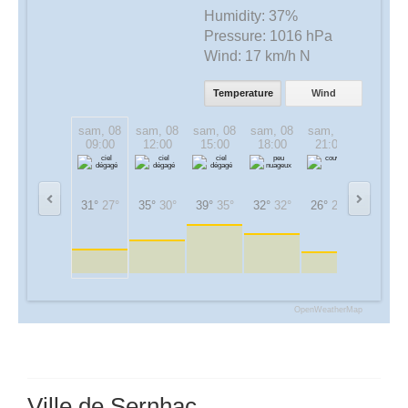
Humidity:
37%
Pressure:
1016 hPa
Wind:
17 km/h N
Temperature
Wind
sam, 08
sam, 08
sam, 08
sam, 08
sam, 08
dim, 09
09:00
12:00
15:00
18:00
21:00
00:00
31°
27°
35°
30°
39°
35°
32°
32°
26°
26°
25°
25°
OpenWeatherMap
Ville de Sernhac