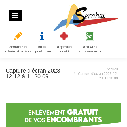
Démarches
Infos
Urgences
Artisans
administratives
pratiques
santé
commercants
Vous êtes ici :
Accueil
Capture d’écran 2023-
Capture d’écran 2023-12-
12-12 à 11.20.09
12 à 11.20.09