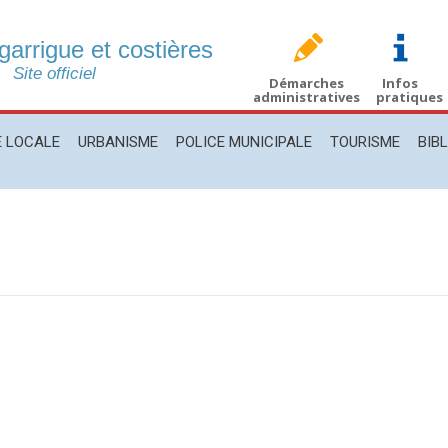
 garrigue et costières
CALE
URBANISME
POLICE MUNICIPALE
TOURISME
BIBLIO
Site officiel
Démarches
Infos
administratives
pratiques
E LOCALE
URBANISME
POLICE MUNICIPALE
TOURISME
BIB