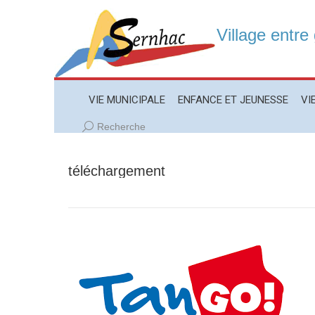
Village entre
VIE MUNICIPALE
ENFANCE ET JEUNESSE
VIE LO
VIE MUNICIPALE
ENFANCE ET JEUNESSE
VI
Recherche
Recherche
:
téléchargement