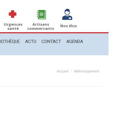
THÈQUE
ACTU
CONTACT
AGENDA
Recherche
Recherche
:
Urgences
Artisans
Nos élus
santé
commercants
LIOTHÈQUE
ACTU
CONTACT
AGENDA
Vous êtes ici :
Accueil
téléchargement