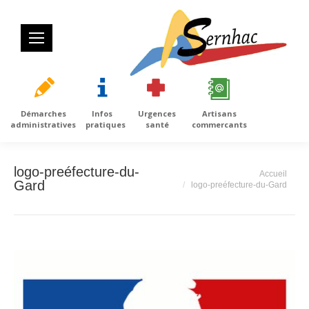
Démarches
Infos
Urgences
Artisans
administratives
pratiques
santé
commercants
logo-preéfecture-du-
Vous êtes ici :
Accueil
Gard
logo-preéfecture-du-Gard