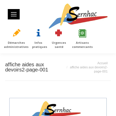
Démarches
Infos
Urgences
Artisans
administratives
pratiques
santé
commercants
Vous êtes ici :
Accueil
affiche aides aux
affiche aides aux devoirs2-
devoirs2-page-001
page-001