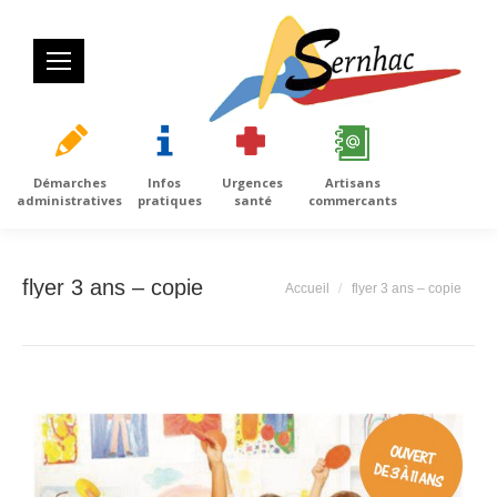
Démarches
Infos
Urgences
Artisans
administratives
pratiques
santé
commercants
flyer 3 ans – copie
Vous êtes ici :
Accueil
flyer 3 ans – copie