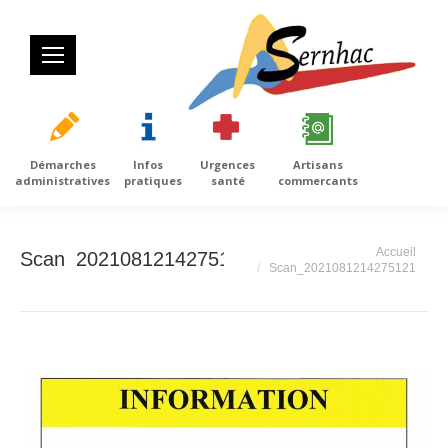
Démarches
Infos
Urgences
Artisans
administratives
pratiques
santé
commercants
Vous êtes ici :
Accueil
Scan_2021081214275121
Scan_2021081214275121