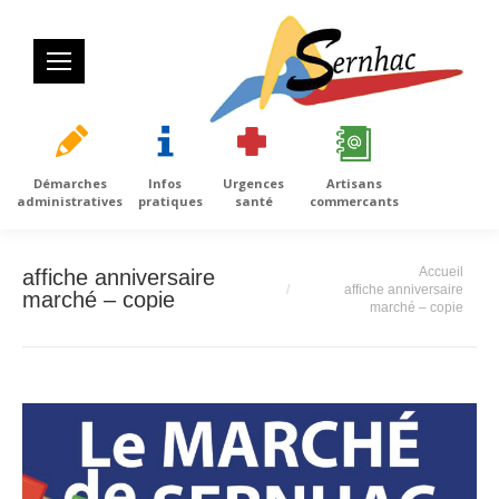
Démarches
Infos
Urgences
Artisans
administratives
pratiques
santé
commercants
Vous êtes ici :
Accueil
affiche anniversaire
affiche anniversaire
marché – copie
marché – copie