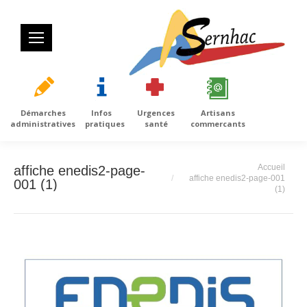
Démarches
Infos
Urgences
Artisans
administratives
pratiques
santé
commercants
Vous êtes ici :
Accueil
affiche enedis2-page-
affiche enedis2-page-001
001 (1)
(1)