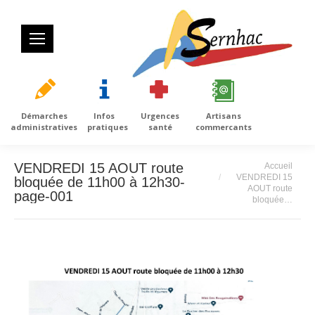
Démarches
Infos
Urgences
Artisans
administratives
pratiques
santé
commercants
Vous êtes ici :
VENDREDI 15 AOUT route
Accueil
VENDREDI 15
bloquée de 11h00 à 12h30-
AOUT route
page-001
bloquée…