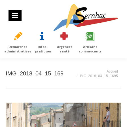
Démarches
Infos
Urgences
Artisans
administratives
pratiques
santé
commercants
Vous êtes ici :
Accueil
IMG_2018_04_15_1695
IMG_2018_04_15_1695