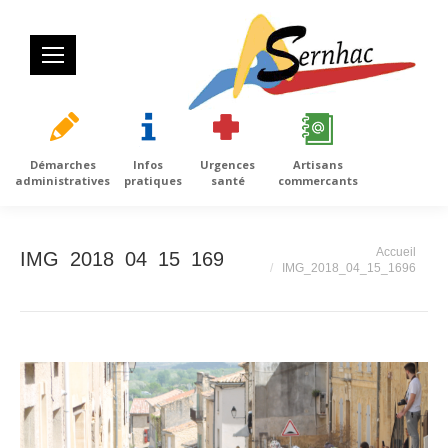
Démarches
Infos
Urgences
Artisans
administratives
pratiques
santé
commercants
Vous êtes ici :
Accueil
IMG_2018_04_15_1696
IMG_2018_04_15_1696