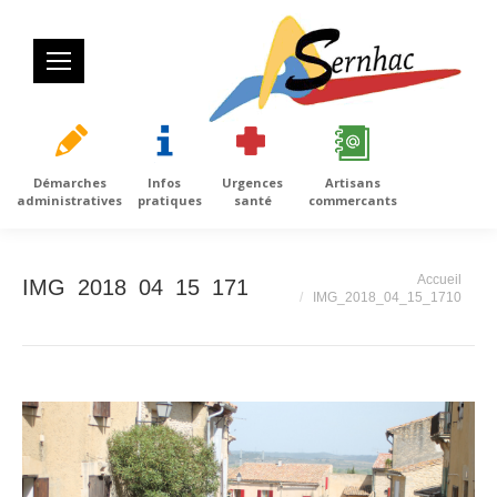
Démarches
Infos
Urgences
Artisans
administratives
pratiques
santé
commercants
Vous êtes ici :
Accueil
IMG_2018_04_15_1710
IMG_2018_04_15_1710