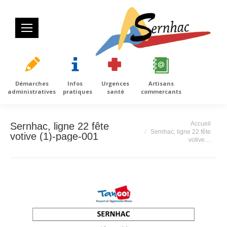
Démarches
Infos
Urgences
Artisans
administratives
pratiques
santé
commercants
Vous êtes ici :
Accueil
Sernhac, ligne 22 fête
Sernhac, ligne 22 fête
votive (1)-page-001
votive…