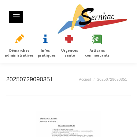
Démarches
Infos
Urgences
Artisans
administratives
pratiques
santé
commercants
20250729090351
Vous êtes ici :
Accueil
20250729090351