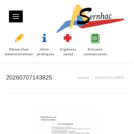
Démarches
Infos
Urgences
Artisans
administratives
pratiques
santé
commercants
20260707143825
Vous êtes ici :
Accueil
20260707143825