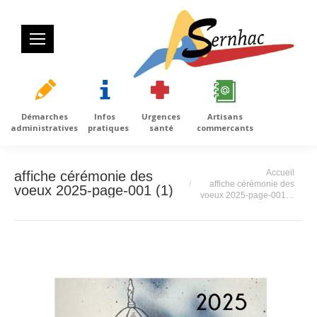
Démarches
Infos
Urgences
Artisans
administratives
pratiques
santé
commercants
Vous êtes ici :
Accueil
affiche cérémonie des
affiche cérémonie des
voeux 2025-page-001 (1)
voeux 2025-page-001…