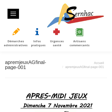
Démarches
Infos
Urgences
Artisans
administratives
pratiques
santé
commercants
apremjeuxAGfinal-
Vous êtes ici :
Accueil
page-001
apremjeuxAGfinal-page-001