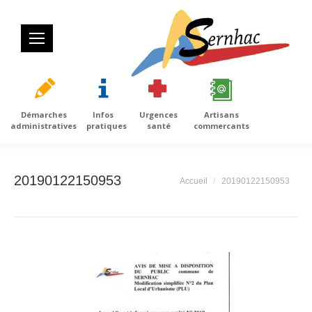
Démarches
Infos
Urgences
Artisans
administratives
pratiques
santé
commercants
20190122150953
Vous êtes ici :
Accueil
20190122150953