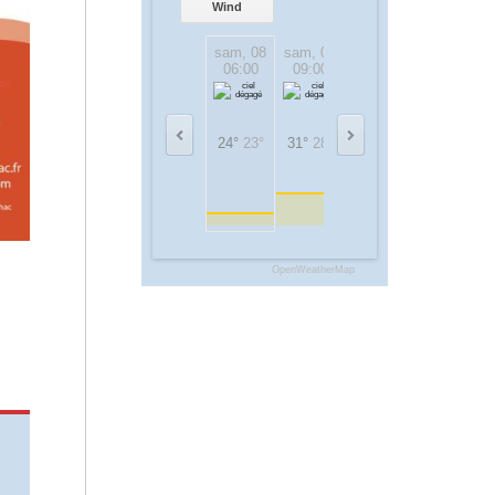
Wind
sam, 08
sam, 08
sam, 08
sam, 08
06:00
09:00
12:00
15:00
24°
23°
31°
28°
36°
36°
38°
38°
OpenWeatherMap