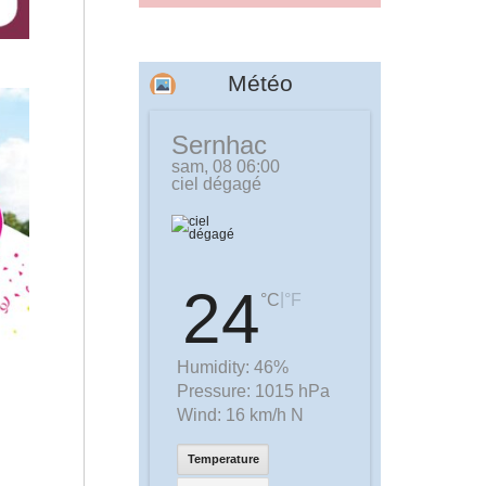
Météo
Sernhac
sam, 08 06:00
ciel dégagé
24
|
°C
°F
Humidity:
46%
Pressure:
1015 hPa
Wind:
16 km/h N
Temperature