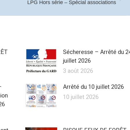
Article
LPG Hors série – Spécial associations
suivant
:
RÊT
Sécheresse – Arrêté du 2
juillet 2026
3 août 2026
–
Arrêté du 10 juillet 2026
tion
10 juillet 2026
26