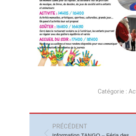
Catégorie :
Ac
Navigation
article
PRÉCÉDENT
Information TANGO – Féria des