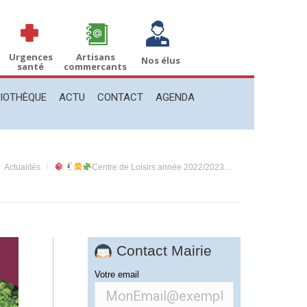
THÈQUE
ACTU
CONTACT
AGENDA
Recherche
Recherche
:
Urgences
Artisans
Nos élus
santé
commercants
LIOTHÈQUE
ACTU
CONTACT
AGENDA
es ici :
Actualités
Centre de Loisirs année 2022/2023…
Contact Mairie
Votre email