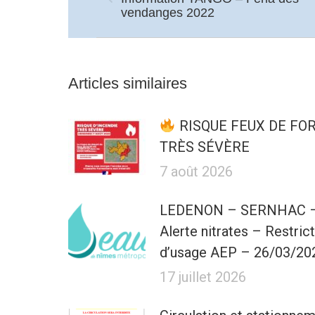
Article
vendanges 2022
précédent
:
Articles similaires
RISQUE FEUX DE FO
TRÈS SÉVÈRE
7 août 2026
LEDENON – SERNHAC 
Alerte nitrates – Restric
d’usage AEP – 26/03/20
17 juillet 2026