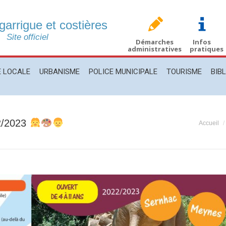
 garrigue et costières
CALE
URBANISME
POLICE MUNICIPALE
TOURISME
BIBLIO
Site officiel
Démarches
Infos
administratives
pratiques
E LOCALE
URBANISME
POLICE MUNICIPALE
TOURISME
BIB
22/2023
Vous êt
Accueil