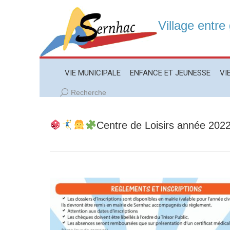
Village entre
VIE MUNICIPALE
ENFANCE ET JEUNESSE
VIE LO
VIE MUNICIPALE
ENFANCE ET JEUNESSE
VI
Recherche
Recherche
:
Centre de Loisirs année 20