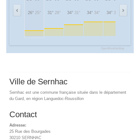
26°
25°
31°
28°
34°
31°
34°
34°
34°
34°
29°
29°
OpenWeatherMap
Ville de Sernhac
Sernhac est une commune française située dans le département
du Gard, en région Languedoc-Roussillon
Contact
Adresse:
25 Rue des Bourgades
30210 SERNHAC