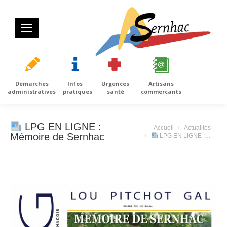
Démarches
Infos
Urgences
Artisans
administratives
pratiques
santé
commercants
LPG EN LIGNE :
Vous êtes ici :
Accueil
Actualités
Mémoire de Sernhac
LPG EN LIGNE :…