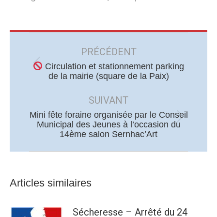
Navigation
article
PRÉCÉDENT
Circulation et stationnement parking
Article
de la mairie (square de la Paix)
précédent
:
SUIVANT
Mini fête foraine organisée par le Conseil
Article
Municipal des Jeunes à l’occasion du
14ème salon Sernhac’Art
suivant
:
Articles similaires
Sécheresse – Arrêté du 24