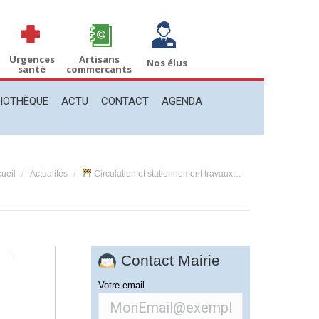
THÈQUE
ACTU
CONTACT
AGENDA
Recherche
Recherche
:
Urgences
Artisans
Nos élus
santé
commercants
LIOTHÈQUE
ACTU
CONTACT
AGENDA
s êtes ici :
ueil
Actualités
Circulation et stationnement travaux…
Contact Mairie
Votre email