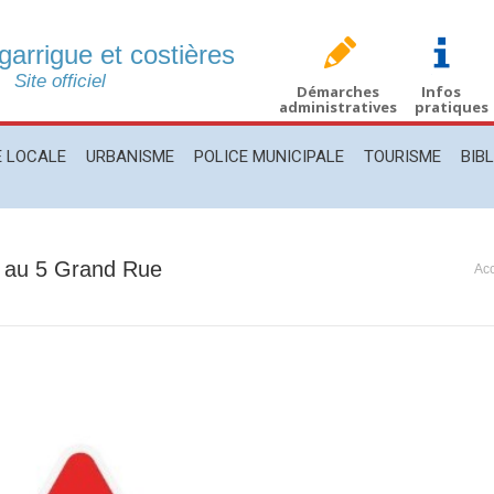
 garrigue et costières
CALE
URBANISME
POLICE MUNICIPALE
TOURISME
BIBLIO
Site officiel
Démarches
Infos
administratives
pratiques
E LOCALE
URBANISME
POLICE MUNICIPALE
TOURISME
BIB
x au 5 Grand Rue
Vou
Acc