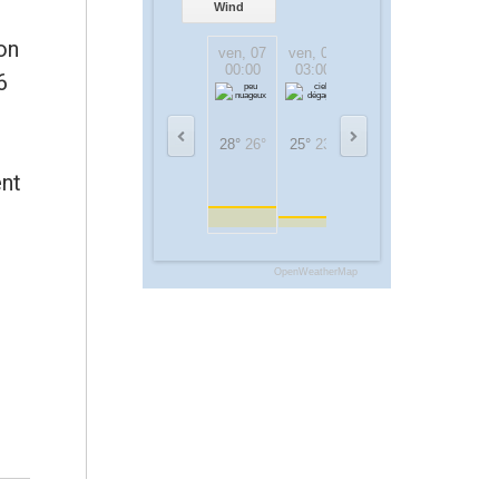
Wind
on
ven, 07
ven, 07
ven, 07
ven, 07
00:00
03:00
06:00
09:00
6
28°
26°
25°
23°
24°
24°
30°
30°
ent
OpenWeatherMap
e