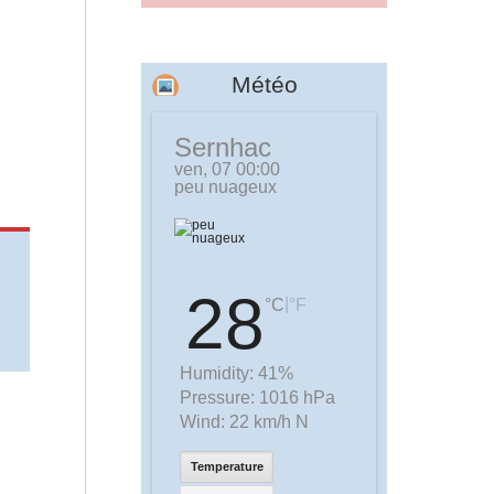
Météo
Sernhac
ven, 07 00:00
peu nuageux
28
|
°C
°F
Humidity:
41%
Pressure:
1016 hPa
Wind:
22 km/h N
Temperature