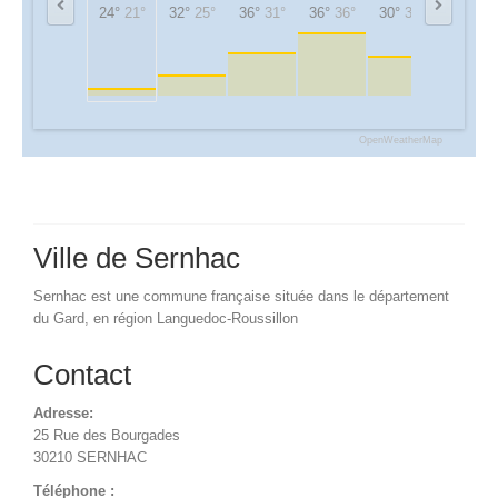
24°
21°
32°
25°
36°
31°
36°
36°
30°
30°
24°
24°
OpenWeatherMap
Ville de Sernhac
Sernhac est une commune française située dans le département
du Gard, en région Languedoc-Roussillon
Contact
Adresse:
25 Rue des Bourgades
30210 SERNHAC
Téléphone :