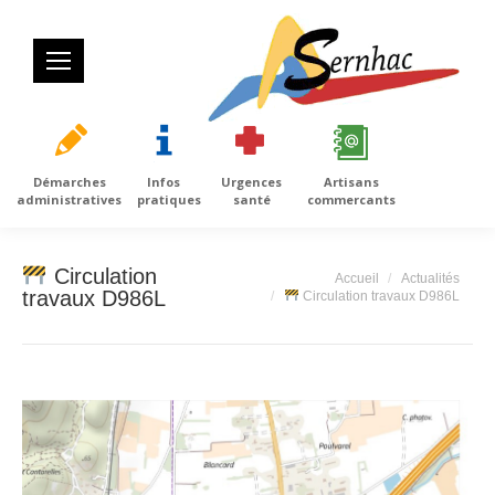
Démarches
Infos
Urgences
Artisans
administratives
pratiques
santé
commercants
Circulation
Vous êtes ici :
Accueil
Actualités
travaux D986L
Circulation travaux D986L