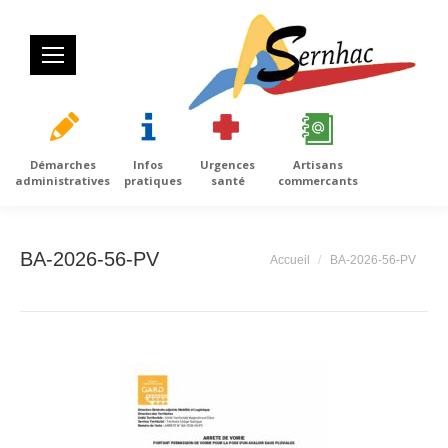
Démarches
Infos
Urgences
Artisans
administratives
pratiques
santé
commercants
BA-2026-56-PV
Vous êtes ici :
Accueil
BA-2026-56-PV