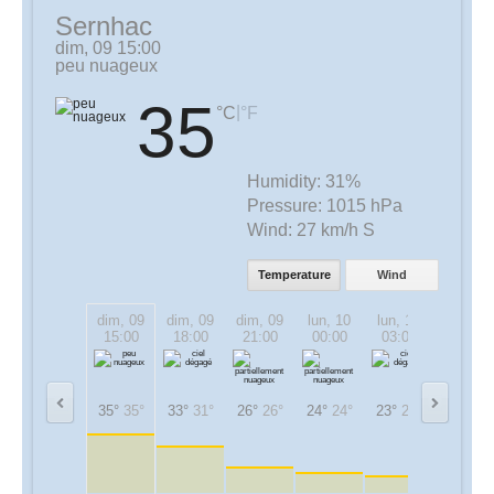
Sernhac
dim, 09 15:00
peu nuageux
35
|
°C
°F
Humidity:
31%
Pressure:
1015 hPa
Wind:
27 km/h S
Temperature
Wind
dim, 09
dim, 09
dim, 09
lun, 10
lun, 10
lun, 10
15:00
18:00
21:00
00:00
03:00
06:00
35°
35°
33°
31°
26°
26°
24°
24°
23°
23°
26°
26°