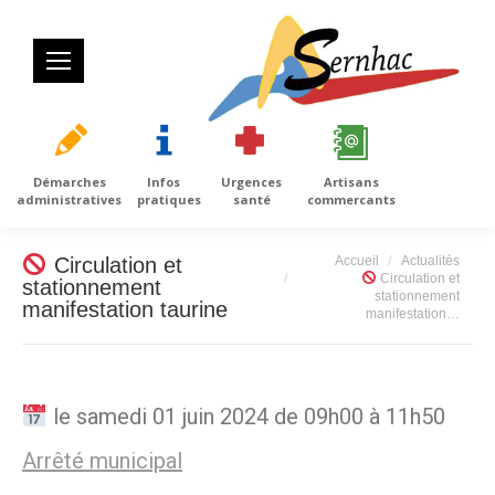
Démarches
Infos
Urgences
Artisans
administratives
pratiques
santé
commercants
Vous êtes ici :
Circulation et
Accueil
Actualités
Circulation et
stationnement
stationnement
manifestation taurine
manifestation…
le samedi 01 juin 2024 de 09h00 à 11h50
Arrêté municipal