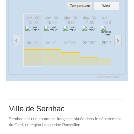
Temperature
Wind
dim, 09
dim, 09
dim, 09
dim, 09
lun, 10
lun, 10
12:00
15:00
18:00
21:00
00:00
03:00
35°
34°
35°
34°
32°
31°
26°
26°
26°
26°
22°
22°
OpenWeatherMap
Ville de Sernhac
Sernhac est une commune française située dans le département
du Gard, en région Languedoc-Roussillon