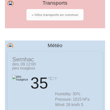
Transports
» Infos transports en commun
Météo
Sernhac
dim, 09 12:00
peu nuageux
35
|
°C
°F
Humidity:
30%
Pressure:
1015 hPa
Wind:
26 km/h S