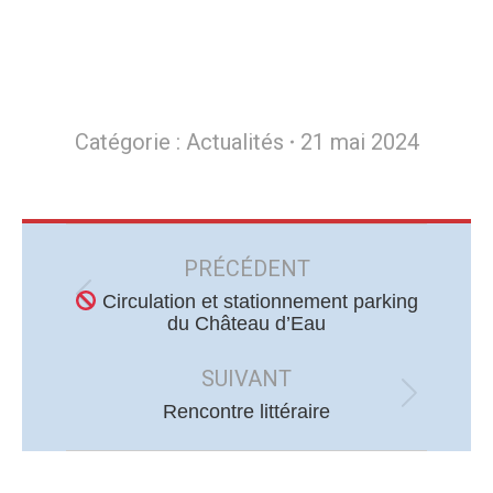
Catégorie :
Actualités
21 mai 2024
Navigation
article
PRÉCÉDENT
Circulation et stationnement parking
Article
du Château d’Eau
précédent
:
SUIVANT
Article
Rencontre littéraire
suivant
: