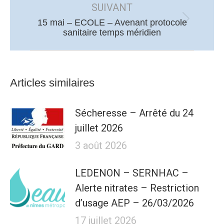
SUIVANT
:
15 mai – ECOLE – Avenant protocole
Article
sanitaire temps méridien
suivant
:
Articles similaires
Sécheresse – Arrêté du 24
juillet 2026
3 août 2026
LEDENON – SERNHAC –
Alerte nitrates – Restriction
d’usage AEP – 26/03/2026
17 juillet 2026