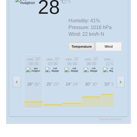
28
|
°C
°F
Humidity:
41%
Pressure:
1016 hPa
Wind:
22 km/h N
Temperature
Wind
ven, 07
ven, 07
ven, 07
ven, 07
ven, 07
ven, 07
00:00
03:00
06:00
09:00
12:00
15:00
28°
26°
25°
23°
24°
24°
30°
30°
33°
33°
33°
33°
OpenWeatherMap