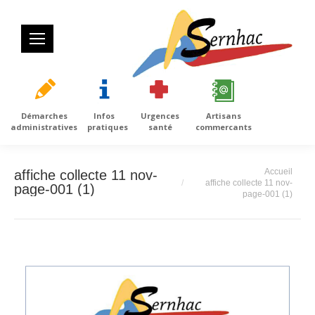
Démarches
Infos
Urgences
Artisans
administratives
pratiques
santé
commercants
Vous êtes ici :
Accueil
affiche collecte 11 nov-
affiche collecte 11 nov-
page-001 (1)
page-001 (1)