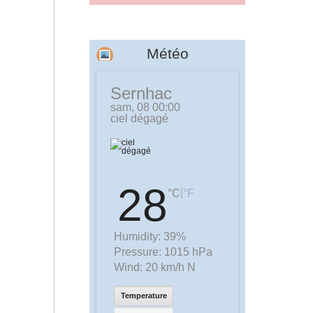
Météo
Sernhac
sam, 08 00:00
ciel dégagé
28
|
°C
°F
Humidity:
39%
Pressure:
1015 hPa
Wind:
20 km/h N
Temperature