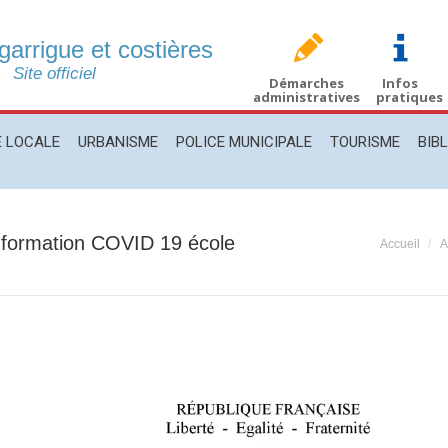
 garrigue et costières
CALE
URBANISME
POLICE MUNICIPALE
TOURISME
BIBLIO
Site officiel
Démarches
Infos
administratives
pratiques
E LOCALE
URBANISME
POLICE MUNICIPALE
TOURISME
BIB
ormation COVID 19 école
Vous êtes
Accueil
A