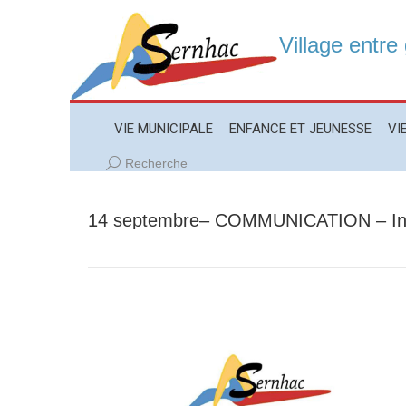
Village entre
VIE MUNICIPALE
ENFANCE ET JEUNESSE
VIE LO
VIE MUNICIPALE
ENFANCE ET JEUNESSE
VI
Recherche
Recherche
:
14 septembre– COMMUNICATION – Inf