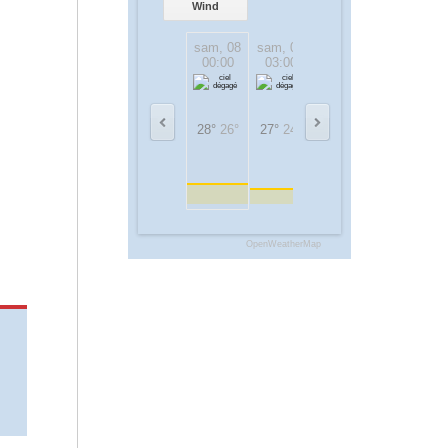
Wind
sam, 08
sam, 08
sam, 08
sam, 08
00:00
03:00
06:00
09:00
28°
26°
27°
24°
26°
25°
31°
31°
OpenWeatherMap