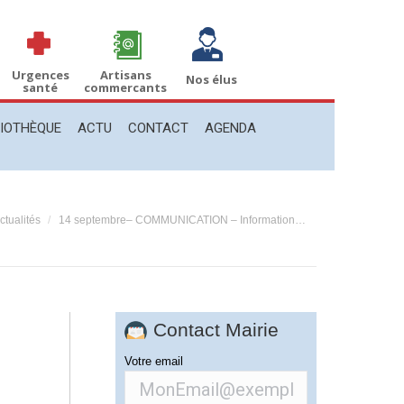
THÈQUE
ACTU
CONTACT
AGENDA
Recherche
Recherche
:
Urgences
Artisans
Nos élus
santé
commercants
LIOTHÈQUE
ACTU
CONTACT
AGENDA
 ici :
ctualités
14 septembre– COMMUNICATION – Information…
Contact Mairie
Votre email