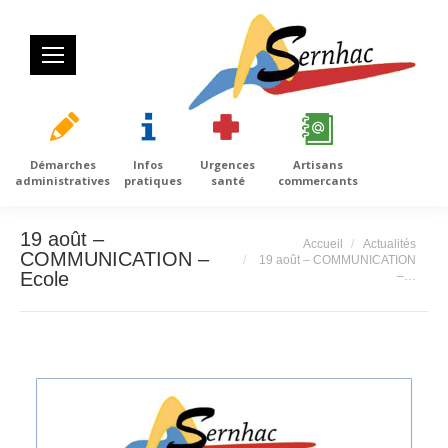
Démarches
Infos
Urgences
Artisans
administratives
pratiques
santé
commercants
19 août –
Vous êtes ici :
Accueil
Actualités
COMMUNICATION –
19 août – COMMUNICATION
Ecole
–…