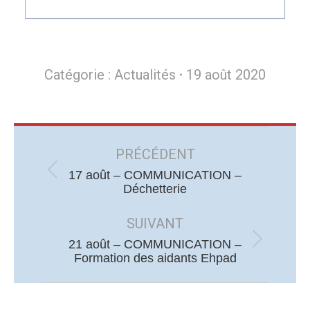
Catégorie :
Actualités
19 août 2020
Navigation
article
PRÉCÉDENT
17 août – COMMUNICATION –
Article
Déchetterie
précédent
:
SUIVANT
21 août – COMMUNICATION –
Article
Formation des aidants Ehpad
suivant
: