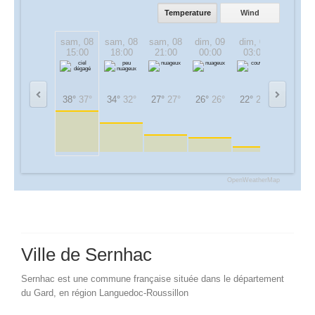
Temperature
Wind
sam, 08
sam, 08
sam, 08
dim, 09
dim, 09
dim, 09
15:00
18:00
21:00
00:00
03:00
06:00
38°
37°
34°
32°
27°
27°
26°
26°
22°
22°
26°
26°
OpenWeatherMap
Ville de Sernhac
Sernhac est une commune française située dans le département
du Gard, en région Languedoc-Roussillon