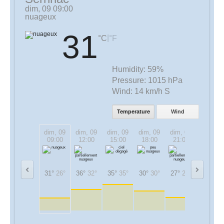
dim, 09 09:00
nuageux
31
|
°C
°F
Humidity:
59%
Pressure:
1015 hPa
Wind:
14 km/h S
Temperature
Wind
dim, 09
dim, 09
dim, 09
dim, 09
dim, 09
lun, 10
09:00
12:00
15:00
18:00
21:00
00:00
31°
26°
36°
32°
35°
35°
30°
30°
27°
27°
25°
25°