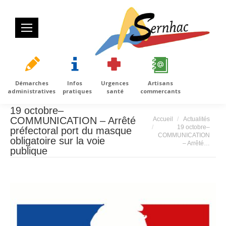
Démarches
Infos
Urgences
Artisans
administratives
pratiques
santé
commercants
19 octobre–
Vous êtes ici :
COMMUNICATION – Arrêté
Accueil
Actualités
19 octobre–
préfectoral port du masque
COMMUNICATION
obligatoire sur la voie
– Arrêté…
publique