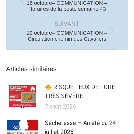
16 octobre– COMMUNICATION –
Article
Horaires de la poste semaine 43
précédent
:
SUIVANT
19 octobre– COMMUNICATION –
Article
Circulation chemin des Cavaliers
suivant
:
Articles similaires
RISQUE FEUX DE FORÊT
TRÈS SÉVÈRE
7 août 2026
Sécheresse – Arrêté du 24
juillet 2026