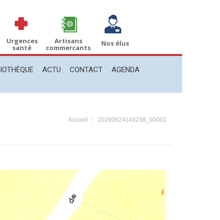
THÈQUE
ACTU
CONTACT
AGENDA
Recherche
Recherche
:
Urgences
Artisans
Nos élus
santé
commercants
LIOTHÈQUE
ACTU
CONTACT
AGENDA
Vous êtes ici :
Accueil
20200924143238_00001