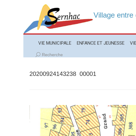
Village entre
VIE MUNICIPALE
ENFANCE ET JEUNESSE
VIE LO
VIE MUNICIPALE
ENFANCE ET JEUNESSE
VI
Recherche
Recherche
:
20200924143238_00001