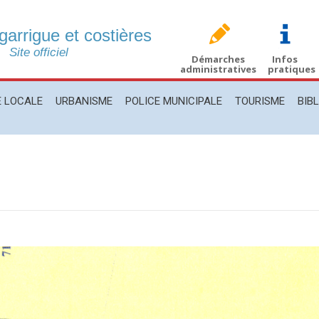
 garrigue et costières
CALE
URBANISME
POLICE MUNICIPALE
TOURISME
BIBLIO
Site officiel
Démarches
Infos
administratives
pratiques
E LOCALE
URBANISME
POLICE MUNICIPALE
TOURISME
BIB