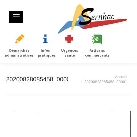
Démarches
Infos
Urgences
Artisans
administratives
pratiques
santé
commercants
Vous êtes ici :
Accueil
20200828085458_00001
20200828085458_00001