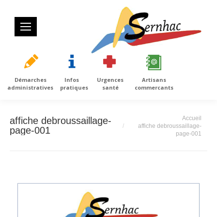
Démarches
Infos
Urgences
Artisans
administratives
pratiques
santé
commercants
Vous êtes ici :
Accueil
affiche debroussaillage-
affiche debroussaillage-
page-001
page-001