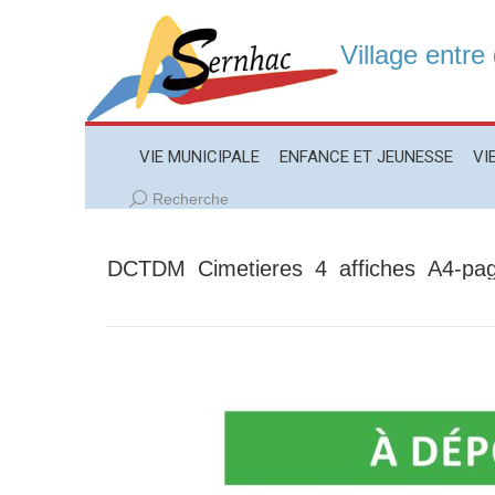
Village entre
VIE MUNICIPALE
ENFANCE ET JEUNESSE
VIE LO
VIE MUNICIPALE
ENFANCE ET JEUNESSE
VI
Recherche
Recherche
:
DCTDM_Cimetieres_4_affiches_A4-pa