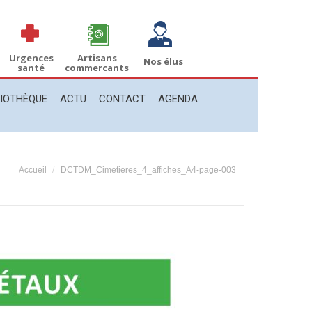
THÈQUE
ACTU
CONTACT
AGENDA
Recherche
Recherche
:
Urgences
Artisans
Nos élus
santé
commercants
LIOTHÈQUE
ACTU
CONTACT
AGENDA
Vous êtes ici :
Accueil
DCTDM_Cimetieres_4_affiches_A4-page-003