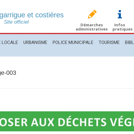
 garrigue et costières
CALE
URBANISME
POLICE MUNICIPALE
TOURISME
BIBLIO
Site officiel
Démarches
Infos
administratives
pratiques
E LOCALE
URBANISME
POLICE MUNICIPALE
TOURISME
BIB
ge-003