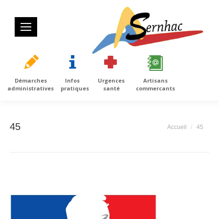
Démarches
Infos
Urgences
Artisans
administratives
pratiques
santé
commercants
45
Vous êtes ici
Accueil
45
: