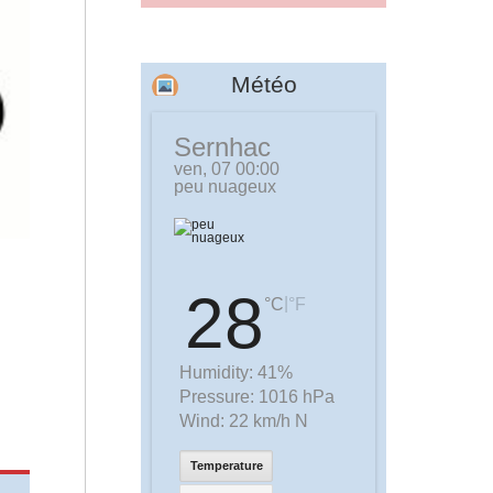
Météo
Sernhac
ven, 07 00:00
peu nuageux
28
|
°C
°F
Humidity:
41%
Pressure:
1016 hPa
Wind:
22 km/h N
Temperature