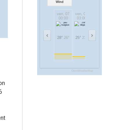
Wind
ven, 07
ven, 07
ven, 07
ven, 07
00:00
03:00
06:00
09:00
28°
26°
25°
23°
24°
24°
30°
30°
OpenWeatherMap
on
6
ent