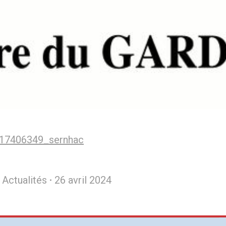
T_17406349_sernhac
:
Actualités
26 avril 2024