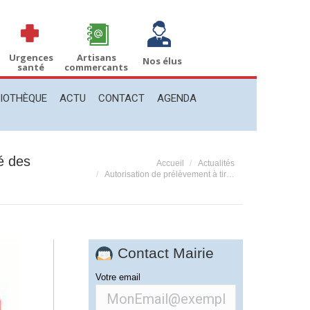
THÈQUE
ACTU
CONTACT
AGENDA
Recherche
Recherche
:
Urgences
Artisans
Nos élus
santé
commercants
LIOTHÈQUE
ACTU
CONTACT
AGENDA
é des
Vous êtes ici :
Accueil
Actualités
Autorisation de prélèvement à tir…
Contact Mairie
Votre email