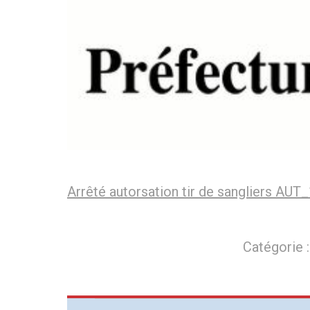
Arrêté autorsation tir de sangliers AU
Catégorie 
Navigation