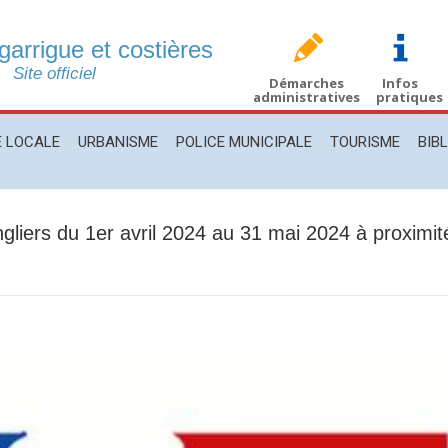
 garrigue et costières
CALE
URBANISME
POLICE MUNICIPALE
TOURISME
BIBLIO
Site officiel
Démarches
Infos
administratives
pratiques
E LOCALE
URBANISME
POLICE MUNICIPALE
TOURISME
BIB
ngliers du 1er avril 2024 au 31 mai 2024 à proximit