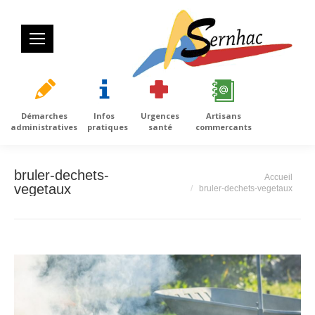
Démarches
Infos
Urgences
Artisans
administratives
pratiques
santé
commercants
bruler-dechets-
Vous êtes ici :
Accueil
vegetaux
bruler-dechets-vegetaux