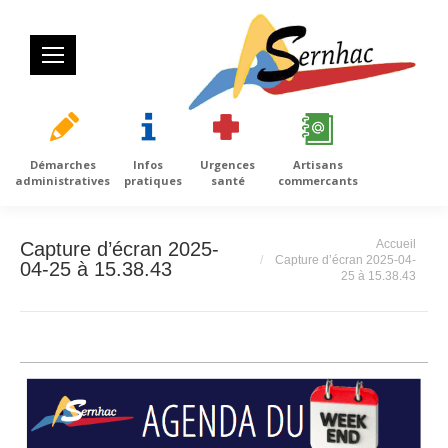
Démarches
Infos
Urgences
Artisans
administratives
pratiques
santé
commercants
Vous êtes ici :
Accueil
Capture d’écran 2025-
Capture d’écran 2025-04-
04-25 à 15.38.43
25 à 15.38.43