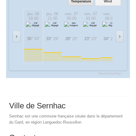
Temperature
Wind
jeu, 06
jeu, 06
ven, 07
ven, 07
ven, 07
ven, 07
18:00
21:00
00:00
03:00
06:00
09:00
35°
33°
33°
29°
28°
25°
23°
23°
24°
24°
30°
30°
OpenWeatherMap
Ville de Sernhac
Sernhac est une commune française située dans le département
du Gard, en région Languedoc-Roussillon