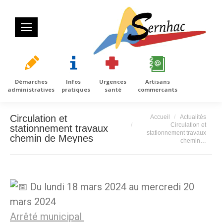
Démarches
Infos
Urgences
Artisans
administratives
pratiques
santé
commercants
Vous êtes ici :
Circulation et
Accueil
Actualités
Circulation et
stationnement travaux
stationnement travaux
chemin de Meynes
chemin…
Du lundi 18 mars 2024 au mercredi 20
mars 2024
Arrêté municipal