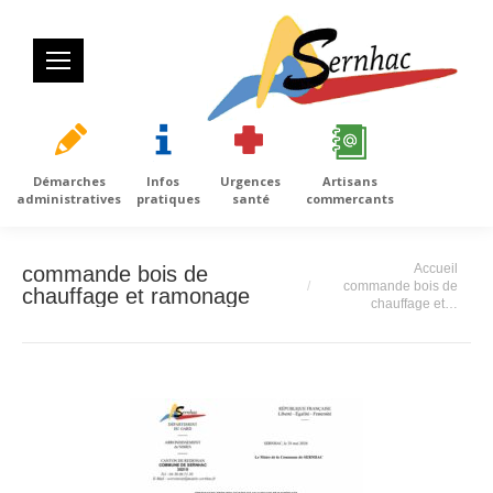
Démarches
Infos
Urgences
Artisans
administratives
pratiques
santé
commercants
Vous êtes ici :
Accueil
commande bois de
commande bois de
chauffage et ramonage
chauffage et…