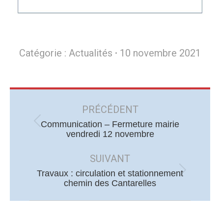
Catégorie :
Actualités
10 novembre 2021
Navigation
article
PRÉCÉDENT
Communication – Fermeture mairie
Article
vendredi 12 novembre
précédent
:
SUIVANT
Travaux : circulation et stationnement
Article
chemin des Cantarelles
suivant
: