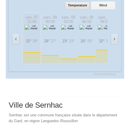
Temperature
Wind
ven, 07
sam, 08
sam, 08
sam, 08
sam, 08
sam, 08
21:00
00:00
03:00
06:00
09:00
12:00
32°
29°
29°
27°
23°
23°
25°
25°
32°
32°
35°
35°
OpenWeatherMap
Ville de Sernhac
Sernhac est une commune française située dans le département
du Gard, en région Languedoc-Roussillon