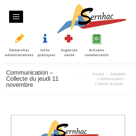
Démarches
Infos
Urgences
Artisans
administratives
pratiques
santé
commercants
Communication –
Vous êtes ici :
Accueil
Actualités
Collecte du jeudi 11
Communication –
novembre
Collecte du jeudi…