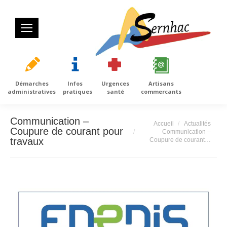
Démarches
Infos
Urgences
Artisans
administratives
pratiques
santé
commercants
Communication –
Vous êtes ici :
Accueil
Actualités
Coupure de courant pour
Communication –
travaux
Coupure de courant…