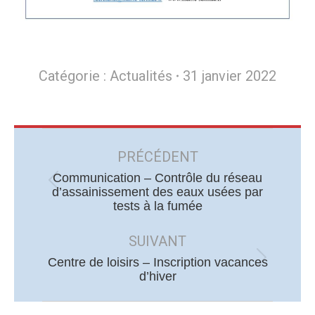
Catégorie :
Actualités
31 janvier 2022
Navigation
article
PRÉCÉDENT
Communication – Contrôle du réseau
Article
d’assainissement des eaux usées par
tests à la fumée
précédent
:
SUIVANT
Centre de loisirs – Inscription vacances
Article
d’hiver
suivant
: