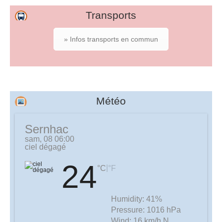
Transports
» Infos transports en commun
Météo
Sernhac
sam, 08 06:00
ciel dégagé
24
|
°C
°F
Humidity:
41%
Pressure:
1016 hPa
Wind:
16 km/h N