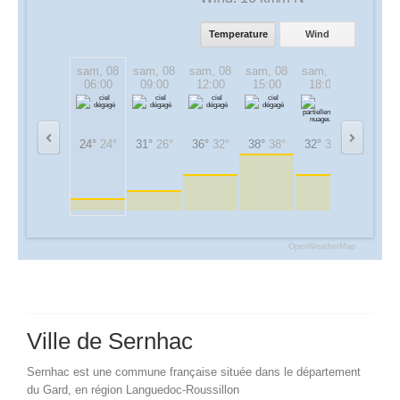
Temperature
Wind
sam, 08
sam, 08
sam, 08
sam, 08
sam, 08
sam, 08
06:00
09:00
12:00
15:00
18:00
21:00
24°
24°
31°
26°
36°
32°
38°
38°
32°
32°
27°
27°
OpenWeatherMap
Ville de Sernhac
Sernhac est une commune française située dans le département
du Gard, en région Languedoc-Roussillon