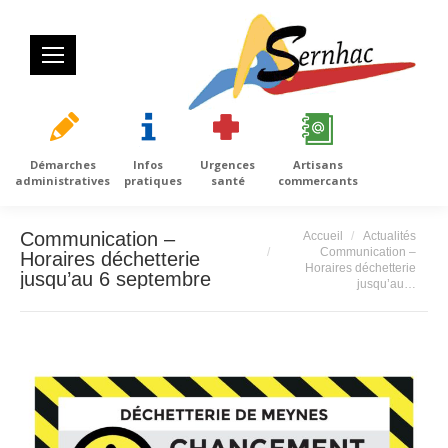
Démarches
Infos
Urgences
Artisans
administratives
pratiques
santé
commercants
Vous êtes ici :
Communication –
Accueil
Actualités
Communication –
Horaires déchetterie
Horaires déchetterie
jusqu’au 6 septembre
jusqu’au…