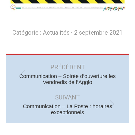
Catégorie :
Actualités
2 septembre 2021
Navigation
article
PRÉCÉDENT
Communication – Soirée d’ouverture les
Article
Vendredis de l’Agglo
précédent
:
SUIVANT
Communication – La Poste : horaires
Article
exceptionnels
suivant
: