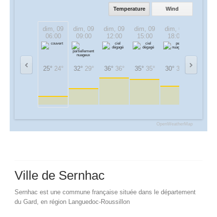
Temperature
Wind
dim, 09
dim, 09
dim, 09
dim, 09
dim, 09
dim, 09
06:00
09:00
12:00
15:00
18:00
21:00
25°
24°
32°
29°
36°
36°
35°
35°
30°
30°
27°
27°
OpenWeatherMap
Ville de Sernhac
Sernhac est une commune française située dans le département
du Gard, en région Languedoc-Roussillon