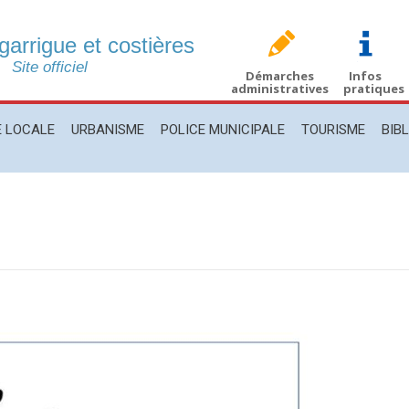
 garrigue et costières
CALE
URBANISME
POLICE MUNICIPALE
TOURISME
BIBLIO
Site officiel
Démarches
Infos
administratives
pratiques
E LOCALE
URBANISME
POLICE MUNICIPALE
TOURISME
BIB