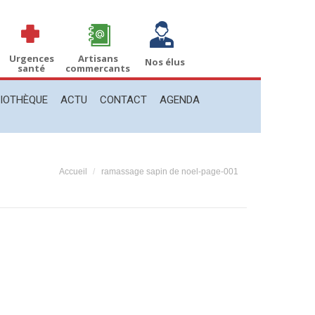
THÈQUE
ACTU
CONTACT
AGENDA
Recherche
Recherche
:
Urgences
Artisans
Nos élus
santé
commercants
LIOTHÈQUE
ACTU
CONTACT
AGENDA
Vous êtes ici :
Accueil
ramassage sapin de noel-page-001