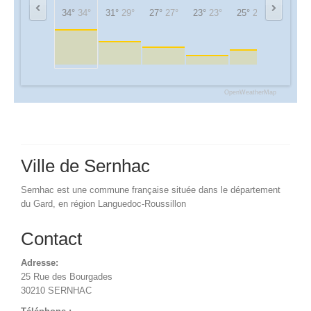
34°
34°
31°
29°
27°
27°
23°
23°
25°
25°
32°
32°
OpenWeatherMap
Ville de Sernhac
Sernhac est une commune française située dans le département
du Gard, en région Languedoc-Roussillon
Contact
Adresse:
25 Rue des Bourgades
30210 SERNHAC