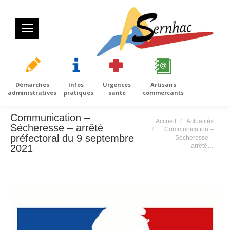
Démarches
Infos
Urgences
Artisans
administratives
pratiques
santé
commercants
Communication –
Vous êtes ici :
Accueil
Actualités
Sécheresse – arrêté
Communication –
préfectoral du 9 septembre
Sécheresse –
arrêté…
2021