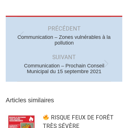
Navigation
article
PRÉCÉDENT
Communication – Zones vulnérables à la
Article
pollution
précédent
:
SUIVANT
Communication – Prochain Conseil
Article
Municipal du 15 septembre 2021
suivant
:
Articles similaires
RISQUE FEUX DE FORÊT
TRÈS SÉVÈRE