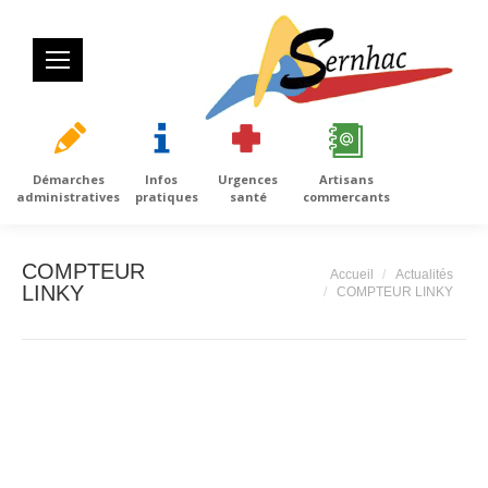
Démarches
Infos
Urgences
Artisans
administratives
pratiques
santé
commercants
COMPTEUR
Vous êtes ici :
Accueil
Actualités
LINKY
COMPTEUR LINKY