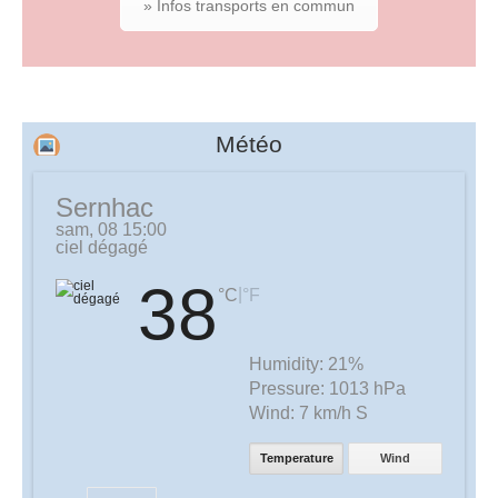
» Infos transports en commun
Météo
Sernhac
sam, 08 15:00
ciel dégagé
38
|
°C
°F
Humidity:
21%
Pressure:
1013 hPa
Wind:
7 km/h S
Temperature
Wind