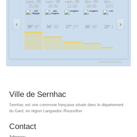
sam, 08
sam, 08
sam, 08
dim, 09
dim, 09
dim, 09
15:00
18:00
21:00
00:00
03:00
06:00
38°
37°
34°
32°
27°
27°
26°
26°
22°
22°
26°
26°
OpenWeatherMap
Ville de Sernhac
Sernhac est une commune française située dans le département
du Gard, en région Languedoc-Roussillon
Contact
Adresse: