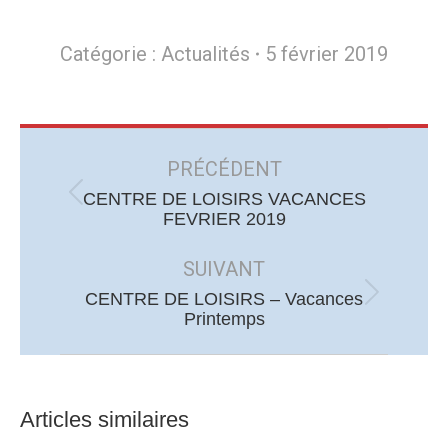
Catégorie :
Actualités
5 février 2019
Navigation
article
PRÉCÉDENT
CENTRE DE LOISIRS VACANCES
Article
FEVRIER 2019
précédent
:
SUIVANT
CENTRE DE LOISIRS – Vacances
Article
Printemps
suivant
:
Articles similaires