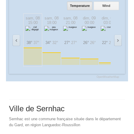
Temperature
Wind
sam, 08
sam, 08
sam, 08
dim, 09
dim, 09
dim, 09
15:00
18:00
21:00
00:00
03:00
06:00
38°
37°
34°
32°
27°
27°
26°
26°
22°
22°
26°
26°
OpenWeatherMap
Ville de Sernhac
Sernhac est une commune française située dans le département
du Gard, en région Languedoc-Roussillon