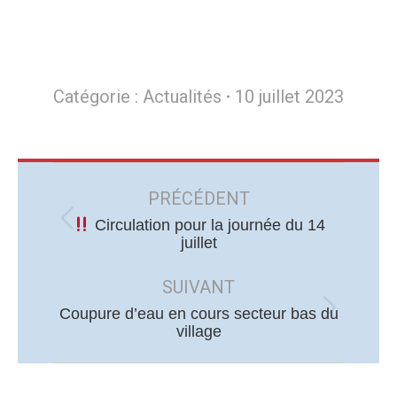
Catégorie :
Actualités
10 juillet 2023
Navigation
article
PRÉCÉDENT
Circulation pour la journée du 14
Article
juillet
précédent
:
SUIVANT
Coupure d’eau en cours secteur bas du
Article
village
suivant
: