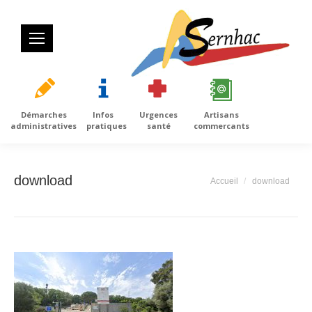
Démarches
Infos
Urgences
Artisans
administratives
pratiques
santé
commercants
download
Vous êtes ici :
Accueil
download